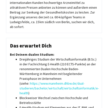
internationalen Kunden hochwertige Arzneimittel zu
attraktiven Preisen anbieten zu können und außerdem einen
Beitrag zur Senkung der Gesundheitskosten zu leisten. Zur
Ergänzung unseres derzeit ca. 60-köpfigen Teams in
Ludwigsfelde, ca. 15 km südlich von Berlin, suchen wir dich,
ab sofort.
Das erwartet Dich
Bei Deinem dualen Studium:
Dreijähriges Studium der Wirtschaftsinformatik (B.Sc.)
in der Fachrichtung E-Health (210 ECTS-Punkte) an der
renommierten Dualen Hochschule Baden-
Württemberg in Mannheim mit begleitender
Praxisphase im Unternehmen
(siehe:
https://www.mannheim.dhbw.de/dual-
studieren/bachelor/wirtschaft/wirtschaftsinformatik/e-
health
)
Blockweiser Wechsel zwischen Hochschule und
Betriebsstätte
E-Health-Studium mit Elementen aus der IT, BWL und